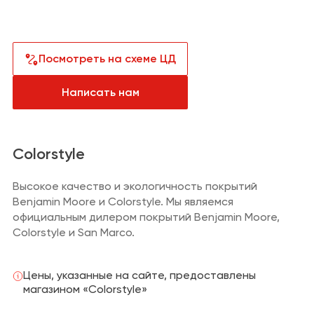
Санузел
Сантехника и
водоснабжение
Кабинет
Плитка,
керамогранит
Посмотреть на схеме ЦД
Гардеробная
Отделка
Написать нам
Детская
Напольные
покрытия
Климат и отопление
Colorstyle
Текстиль
Высокое качество и экологичность покрытий
Benjamin Moore и Colorstyle. Мы являемся
Лакокрасочная
официальным дилером покрытий Benjamin Moore,
продукция
Colorstyle и San Marco.
Товары для
загородного дома
Цены, указанные на сайте, предоставлены
Пункты выдачи
магазином «Colorstyle»
заказов и услуги