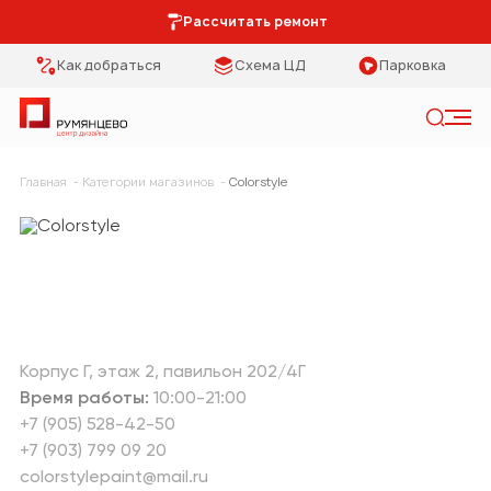
Рассчитать ремонт
Как добраться
Схема ЦД
Парковка
Искать
Главная
Категории магазинов
Colorstyle
Категории
Тип помещения
Мебель Park
Кухня
Предметы
Столовая
интерьера
Спальня
Освещение
Корпус Г
этаж 2
павильон 202/4Г
Время работы:
10:00-21:00
Гостиная
Кухонная мебель
+7 (905) 528-42-50
+7 (903) 799 09 20
Коридор
Двери
colorstylepaint@mail.ru