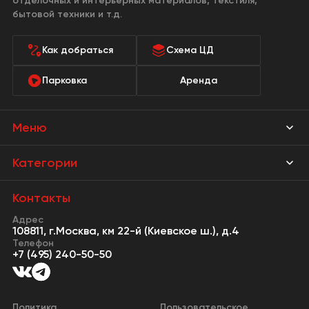
отделочных и интерьерных материалов, текстиля,
бытовой техники и т.д.
Как добраться
Схема ЦД
Парковка
Аренда
Меню
Магазины
Категории
Акции
Мебель Park
Контакты
Новости
Адрес
Предметы интерьера
108811, г.Москва, км 22-й (Киевское ш.), д.4
События
Телефон
Освещение
+7 (495) 240-50-50
Сервисы
Кухонная мебель
Контакты
Двери
Политика
Пользовательское