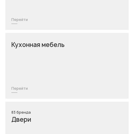
Аптеки
Техника для дома/
Перейти
цифровая техника
Продукты
Кухонная мебель
Другое
Перейти
83 бренда
Двери