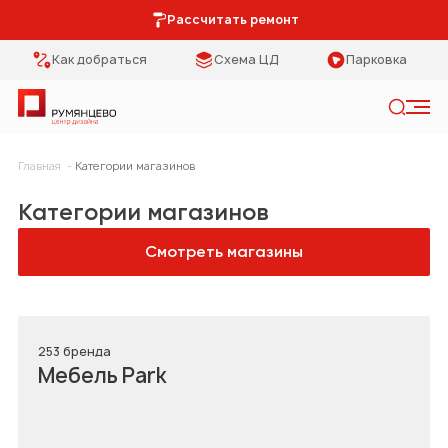
Рассчитать ремонт
Как добраться
Схема ЦД
Парковка
Искать
Главная
Категории магазинов
Категории
Тип помещения
Категории магазинов
Мебель Park
Кухня
Смотреть магазины
Предметы
Столовая
интерьера
Спальня
Освещение
253 бренда
Мебель Park
Гостиная
Кухонная мебель
Коридор
Двери