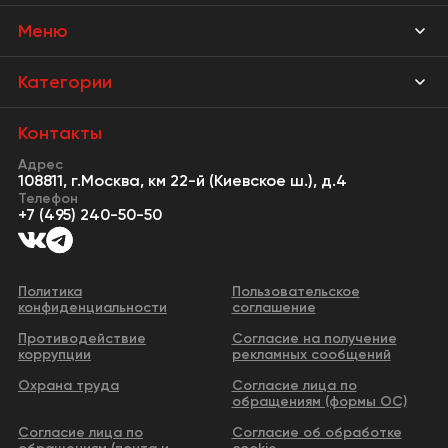
Меню
Магазины
Категории
Акции
Мебель Park
Контакты
Новости
Адрес
Предметы интерьера
108811, г.Москва, км 22-й (Киевское ш.), д.4
События
Телефон
Освещение
+7 (495) 240-50-50
Сервисы
Кухонная мебель
Контакты
Двери
Политика
Пользовательское
конфиденциальности
соглашение
Видео
Сантехника и водоснабжение
Противодействие
Согласие на получение
Бизнес-парк
коррупции
рекламных сообщений
Все категории
Охрана труда
Согласие лица по
обращениям (формы ОС)
Согласие лица по
Согласие об обработке