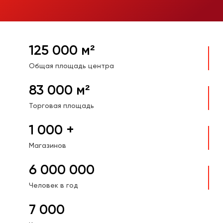
Санузел
Сантехника и
водоснабжение
Кабинет
Плитка,
керамогранит
125 000 м²
Гардеробная
Отделка
Общая площадь центра
Детская
Напольные
83 000 м²
покрытия
Торговая площадь
Климат и отопление
1 000 +
Текстиль
Магазинов
Лакокрасочная
продукция
6 000 000
Товары для
загородного дома
Человек в год
Пункты выдачи
7 000
заказов и услуги