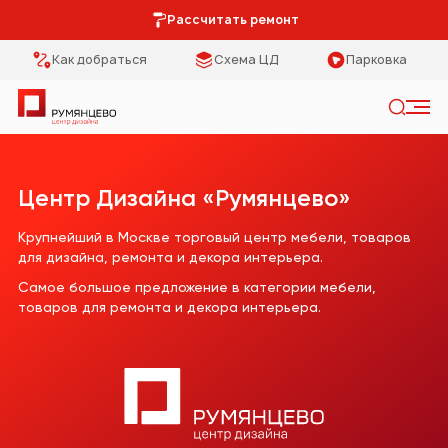
Рассчитать ремонт
Как добраться
Схема ЦД
Парковка
Искать
Категории
Тип помещения
Центр Дизайна «Румянцево»
Мебель Park
Кухня
Крупнейший в Москве торговый центр мебели, товаров
для дизайна, ремонта и декора интерьера.
Предметы
Столовая
Самое большое предложение в категории мебели,
интерьера
товаров для ремонта и декора интерьера.
Спальня
Освещение
Гостиная
Кухонная мебель
Коридор
Двери