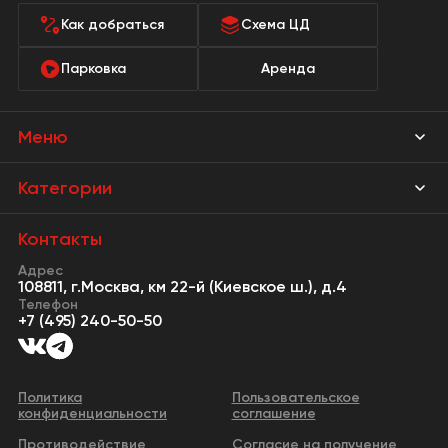
Как добраться
Схема ЦД
Парковка
Аренда
Меню
Магазины
Категории
Акции
Мебель Park
Контакты
Новости
Адрес
Предметы интерьера
108811, г.Москва, км 22-й (Киевское ш.), д.4
События
Телефон
Освещение
+7 (495) 240-50-50
Сервисы
Кухонная мебель
Контакты
Двери
Политика
Пользовательское
конфиденциальности
соглашение
Видео
Сантехника и водоснабжение
Противодействие
Согласие на получение