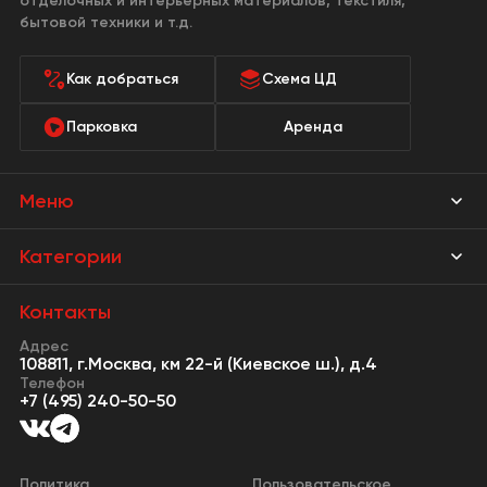
отделочных и интерьерных материалов, текстиля,
бытовой техники и т.д.
Как добраться
Схема ЦД
Парковка
Аренда
Меню
Магазины
Категории
Акции
Мебель Park
Контакты
Новости
Адрес
Предметы интерьера
108811, г.Москва, км 22-й (Киевское ш.), д.4
События
Телефон
Освещение
+7 (495) 240-50-50
Сервисы
Кухонная мебель
Контакты
Двери
Политика
Пользовательское