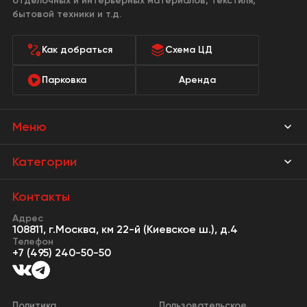
отделочных и интерьерных материалов, текстиля,
бытовой техники и т.д.
Как добраться
Схема ЦД
Парковка
Аренда
Меню
Магазины
Категории
Акции
Мебель Park
Контакты
Новости
Адрес
Предметы интерьера
108811, г.Москва, км 22-й (Киевское ш.), д.4
События
Телефон
Освещение
+7 (495) 240-50-50
Сервисы
Кухонная мебель
Контакты
Двери
Политика
Пользовательское