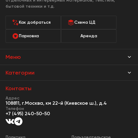
отделочных и интерьерных материалов, текстиля,
бытовой техники и т.д.
Как добраться
Схема ЦД
Парковка
Аренда
Меню
Магазины
Категории
Акции
Мебель Park
Контакты
Новости
Адрес
Предметы интерьера
108811, г.Москва, км 22-й (Киевское ш.), д.4
События
Телефон
Освещение
+7 (495) 240-50-50
Сервисы
Кухонная мебель
Контакты
Двери
Политика
Пользовательское