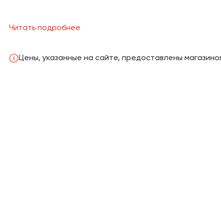
Многолетняя практика с индивидуальным подхо
Читать подробнее
каждого Заказчика показала, что нет ничего не
уложиться в определенный бюджет или наоборо
самые высокие требования. Выполнить такие з
Цены, указанные на сайте, предоставлены магази
прямое сотрудничество с ведущими поставщик
мебели.