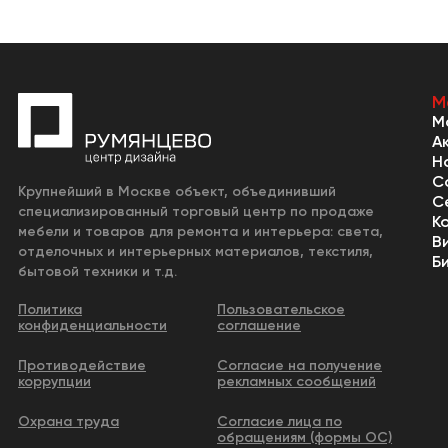
М
М
А
Н
С
Крупнейший в Москве объект, объединивший
С
специализированный торговый центр по продаже
К
мебели и товаров для ремонта и интерьера: света,
В
отделочных и интерьерных материалов, текстиля,
Б
бытовой техники и т.д.
Политика
Пользовательское
конфиденциальности
соглашение
Противодействие
Согласие на получение
коррупции
рекламных сообщений
Охрана труда
Согласие лица по
обращениям (формы ОС)