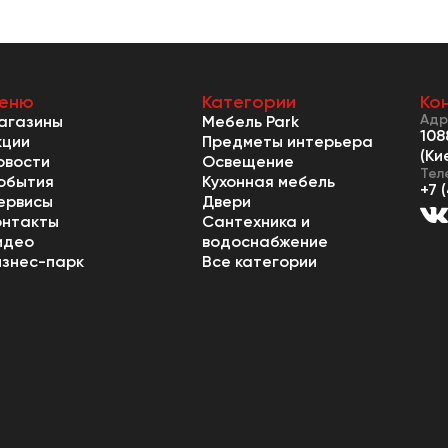
еню
Категории
Ко
Адр
агазины
Мебель Park
108
кции
Предметы интерьера
(Ки
овости
Освещение
Тел
обытия
Кухонная мебель
+7 
ервисы
Двери
онтакты
Сантехника и
идео
водоснабжение
изнес-парк
Все категории