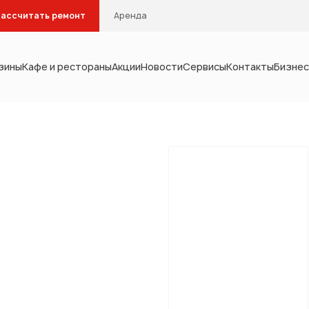
ассчитать ремонт
Аренда
зины
Кафе и рестораны
Акции
Новости
Сервисы
Контакты
Бизнес
Тип помещения
интерьера
Кухня
Столовая
С
Кабинет
Гардеробна
мебель
а и водоснабжение
отопление