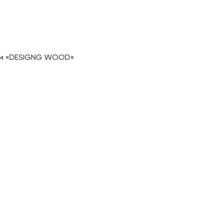
дом к требованиям
возможного: например,
т удовлетворить
адачи позволяет
ном «DESIGNG WOOD»
ами комплектующих для