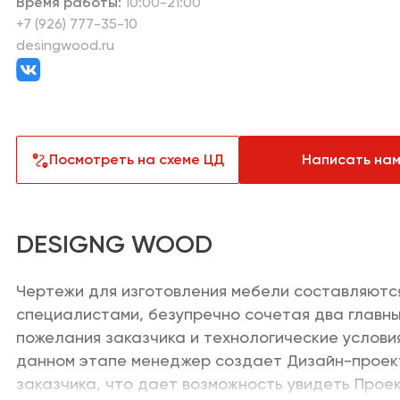
Время работы:
10:00-21:00
Текстиль
Лакокрасо
+7 (926) 777-35-10
desingwood.ru
Товары для загородного дома
Пункты выд
Техника д
Аптеки
техника
Продукты
Другое
Посмотреть на схеме ЦД
Написать на
DESIGNG WOOD
Чертежи для изготовления мебели составляютс
специалистами, безупречно сочетая два главн
пожелания заказчика и технологические услови
данном этапе менеджер создает Дизайн-проек
заказчика, что дает возможность увидеть Проек