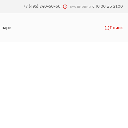
Ежедневно
с 10:00 до 21:00
+7 (495) 240-50-50
-парк
Поиск
Искать
пальня
Гостиная
Коридор
Санузел
я
Детская