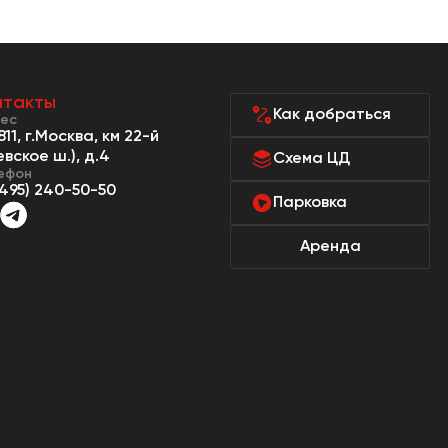
нтакты
Как добраться
ес
811, г.Москва, км 22-й
евское ш.), д.4
Схема ЦД
ефон
(495) 240-50-50
Парковка
Аренда