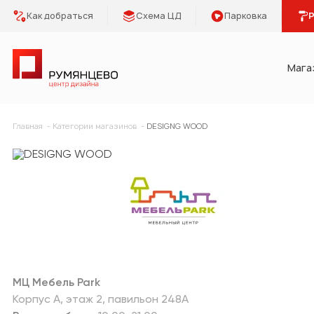
Как добраться
Схема ЦД
Парковка
Р
Мага
Категории
Главная
Категории магазинов
DESIGNG WOOD
Мебель Park
Предметы 
Освещение
Кухонная 
Двери
Сантехник
Плитка, керамогранит
Отделка
МЦ Мебель Park
Напольные покрытия
Климат и 
Корпус А
этаж 2
павильон 248А