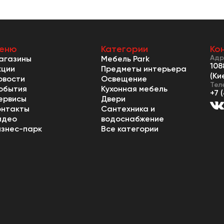
еню
Категории
Ко
Адр
агазины
Мебель Park
108
кции
Предметы интерьера
(Ки
овости
Освещение
Тел
обытия
Кухонная мебель
+7 
ервисы
Двери
онтакты
Сантехника и
идео
водоснабжение
изнес-парк
Все категории