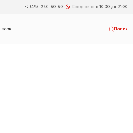
Ежедневно
с 10:00 до 21:00
+7 (495) 240-50-50
-парк
Поиск
Искать
пальня
Гостиная
Коридор
Санузел
я
Детская