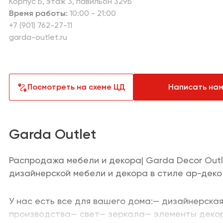
Корпус Б
этаж 3
павильон 329Б
Текстиль
Лакокрасо
Время работы:
10:00 - 21:00
+7 (901) 762-27-11
Товары для загородного дома
Пункты выд
garda-outlet.ru
Техника д
Аптеки
техника
Продукты
Другое
Посмотреть на схеме ЦД
Написать на
Garda Outlet
Распродажа мебели и декора| Garda Decor Out
дизайнерской мебели и декора в стиле ар-деко
У нас есть все для вашего дома:— дизайнерска
производства— свет— зеркала— элементы деко