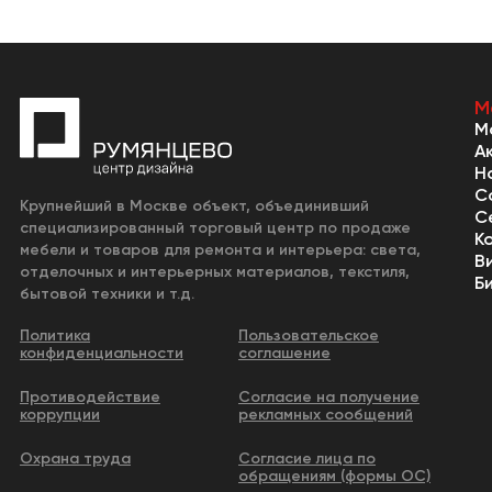
М
М
А
Н
С
Крупнейший в Москве объект, объединивший
С
специализированный торговый центр по продаже
К
мебели и товаров для ремонта и интерьера: света,
В
отделочных и интерьерных материалов, текстиля,
Б
бытовой техники и т.д.
Политика
Пользовательское
конфиденциальности
соглашение
Противодействие
Согласие на получение
коррупции
рекламных сообщений
Охрана труда
Согласие лица по
обращениям (формы ОС)