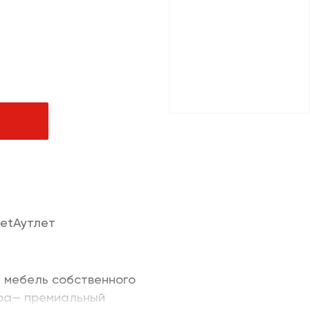
чная продукция
ачи заказов и услуги
ля дома/цифровая
м
letАутлет
я мебель собственного
ра— премиальный