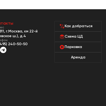
нтакты
Как добраться
ес
811, г.Москва, км 22-й
евское ш.), д.4
Схема ЦД
ефон
(495) 240-50-50
Парковка
Аренда