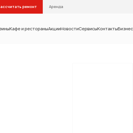
ассчитать ремонт
Аренда
зины
Кафе и рестораны
Акции
Новости
Сервисы
Контакты
Бизнес
Тип помещения
интерьера
Кухня
Столовая
С
Кабинет
Гардеробна
мебель
а и водоснабжение
отопление