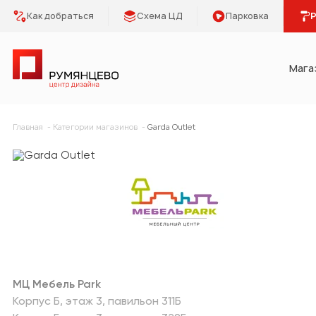
Как добраться
Схема ЦД
Парковка
Р
Мага
Категории
Главная
Категории магазинов
Garda Outlet
Мебель Park
Предметы 
Освещение
Кухонная 
Двери
Сантехник
Плитка, керамогранит
Отделка
МЦ Мебель Park
Напольные покрытия
Климат и 
Корпус Б
этаж 3
павильон 311Б