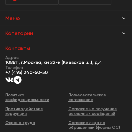
Меню
Магазины
Категории
Акции
Мебель Park
Контакты
Новости
Адрес
Предметы интерьера
108811, г.Москва, км 22-й (Киевское ш.), д.4
События
Телефон
Освещение
+7 (495) 240-50-50
Сервисы
Кухонная мебель
Контакты
Двери
Политика
Пользовательское
конфиденциальности
соглашение
Видео
Сантехника и водоснабжение
Противодействие
Согласие на получение
Бизнес-парк
коррупции
рекламных сообщений
Все категории
Охрана труда
Согласие лица по
обращениям (формы ОС)