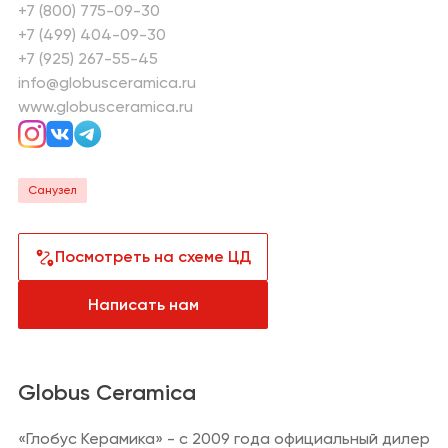
+7 (800) 775-09-30
Санузел
Сантехника и
водоснабжение
+7 (499) 404-09-30
+7 (925) 267-55-45
Кабинет
Плитка,
керамогранит
info@globusceramica.ru
Гардеробная
www.globusceramica.ru
Отделка
Детская
Напольные
покрытия
Санузел
Климат и отопление
Посмотреть на схеме ЦД
Текстиль
Лакокрасочная
Написать нам
продукция
Товары для
загородного дома
Globus Сeramica
Пункты выдачи
заказов и услуги
«Глобус Керамика» - с 2009 года официальный дилер