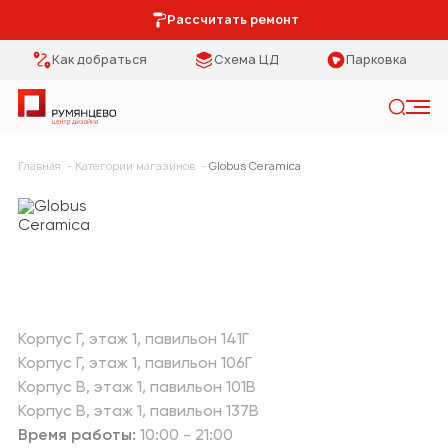
Рассчитать ремонт
Как добраться
Схема ЦД
Парковка
Искать
Главная
Категории магазинов
Globus Сeramica
Категории
Тип помещения
Мебель Park
Кухня
Предметы
Столовая
интерьера
Спальня
Освещение
Корпус Г
этаж 1
павильон 141Г
Корпус Г
этаж 1
павильон 106Г
Гостиная
Кухонная мебель
Корпус В
этаж 1
павильон 101В
Корпус В
этаж 1
павильон 137В
Коридор
Двери
Время работы:
10:00 - 21:00