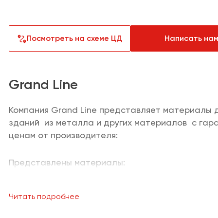
Текстиль
Лакокрасо
Товары для загородного дома
Пункты выд
Посмотреть на схеме ЦД
Написать на
Техника д
Аптеки
техника
Grand Line
Продукты
Другое
Компания Grand Line представляет материалы 
зданий из металла и других материалов с гар
ценам от производителя:
Представлены материалы:
Кликфальц
Читать подробнее
Металлочерепица