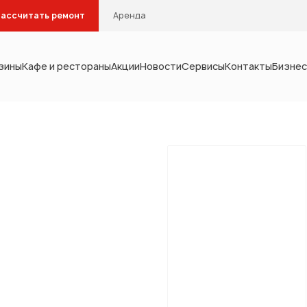
ассчитать ремонт
Аренда
зины
Кафе и рестораны
Акции
Новости
Сервисы
Контакты
Бизнес
Тип помещения
интерьера
Кухня
Столовая
С
Кабинет
Гардеробна
мебель
а и водоснабжение
отопление