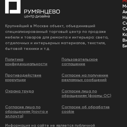
М
М
А
Н
С
Крупнейший в Москве объект, объединивший
С
специализированный торговый центр по продаже
К
мебели и товаров для ремонта и интерьера: света,
В
отделочных и интерьерных материалов, текстиля,
Б
бытовой техники и т.д.
Политика
Пользовательское
конфиденциальности
соглашение
Противодействие
Согласие на получение
коррупции
рекламных сообщений
Охрана труда
Согласие лица по
обращениям (формы ОС)
Согласие лица по
Согласие об обработке
обращениям (почта и
cookie
эл.почта)
Информация на сайте не является публичной