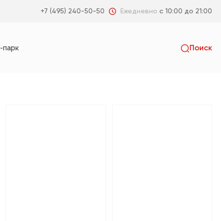
Ежедневно
с 10:00 до 21:00
+7 (495) 240-50-50
-парк
Поиск
Искать
пальня
Гостиная
Коридор
Санузел
я
Детская