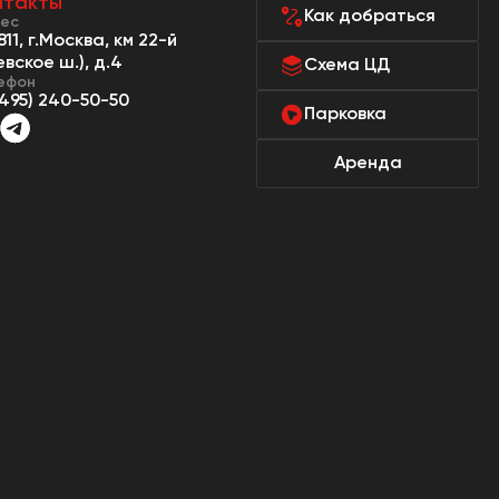
нтакты
Как добраться
ес
811, г.Москва, км 22-й
евское ш.), д.4
Схема ЦД
ефон
(495) 240-50-50
Парковка
Аренда