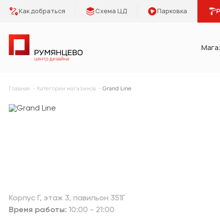
Как добраться
Схема ЦД
Парковка
Р
Мага
Категории
Главная
Категории магазинов
Grand Line
Мебель Park
Предметы 
Освещение
Кухонная 
Двери
Сантехник
Плитка, керамогранит
Отделка
Корпус Г
этаж 3
павильон 351Г
Напольные покрытия
Климат и 
Время работы:
10:00 - 21:00