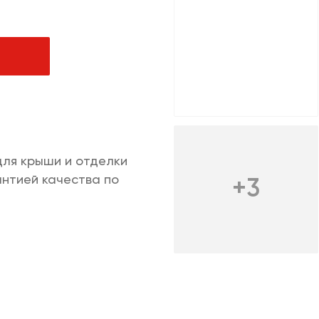
чная продукция
ачи заказов и услуги
м
ля дома/цифровая
для крыши и отделки
антией качества по
+3