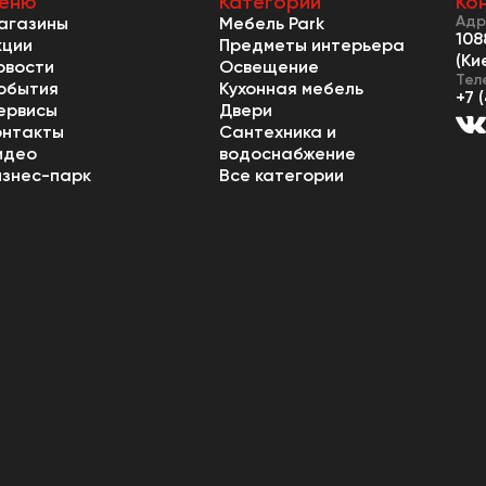
еню
Категории
Ко
Адр
агазины
Мебель Park
108
кции
Предметы интерьера
(Ки
овости
Освещение
Тел
обытия
Кухонная мебель
+7 
ервисы
Двери
онтакты
Сантехника и
идео
водоснабжение
изнес-парк
Все категории