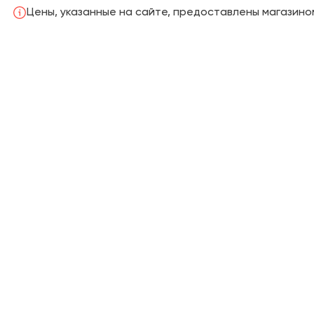
Цены, указанные на сайте, предоставлены магазином
Профнастил
Фальцевая кровля
Гибкая Черепица
Песчаная черепица
Композитная черепица
Водосточная система
Виниловый сайдинг
Софиты