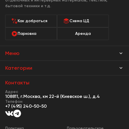
отделочных и интерьерных материалов, текстиля,
бытовой техники и т.д.
Как добраться
Схема ЦД
Парковка
Аренда
Меню
Магазины
Категории
Акции
Мебель Park
Контакты
Новости
Адрес
Предметы интерьера
108811, г.Москва, км 22-й (Киевское ш.), д.4
События
Телефон
Освещение
+7 (495) 240-50-50
Сервисы
Кухонная мебель
Контакты
Двери
Политика
Пользовательское