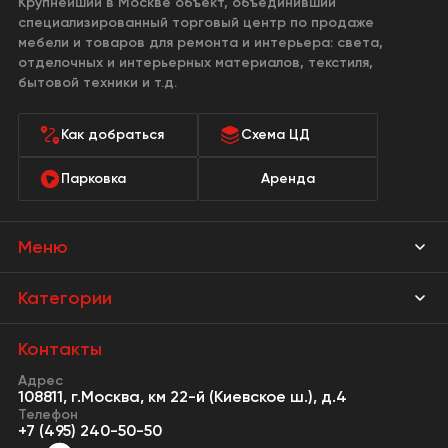
Крупнейший в Москве объект, объединивший
специализированный торговый центр по продаже
мебели и товаров для ремонта и интерьера: света,
отделочных и интерьерных материалов, текстиля,
бытовой техники и т.д.
Как добраться
Схема ЦД
Парковка
Аренда
Меню
Магазины
Категории
Акции
Мебель Park
Контакты
Новости
Адрес
Предметы интерьера
108811, г.Москва, км 22-й (Киевское ш.), д.4
События
Телефон
Освещение
+7 (495) 240-50-50