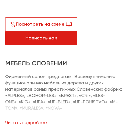
Санузел
Сантехника и
водоснабжение
Кабинет
Плитка,
керамогранит
Посмотреть на схеме ЦД
Гардеробная
Отделка
Написать нам
Детская
Напольные
покрытия
Климат и отопление
МЕБЕЛЬ СЛОВЕНИИ
Текстиль
Фирменный салон предлагает Вашему вниманию
функциональную мебель из дерева и других
Лакокрасочная
материалов самых престижных Словенских фабрик:
продукция
«ALPLES», «BOHOR-LES», «BREST», «CRI», «ILES-
Товары для
ONE», «KIG», «LIPA», «LIP-BLED», «LIP-POHISTVO», «M-
загородного дома
TOM», «MURALES», «NOVA-
O», «NOVOLES», «PANI», «PARON», «STILLES», «SVEA», «Z
Пункты выдачи
заказов и услуги
LATI-REZ», известных во всей Европе своими
Читать подробнее
полувековыми традициями в производстве мебели