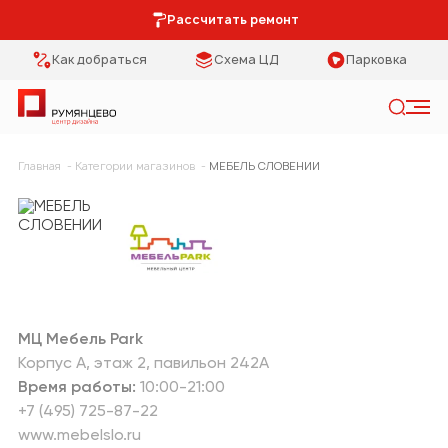
Рассчитать ремонт
Как добраться
Схема ЦД
Парковка
Искать
Главная
Категории магазинов
МЕБЕЛЬ СЛОВЕНИИ
Категории
Тип помещения
Мебель Park
Кухня
Предметы
Столовая
интерьера
Спальня
Освещение
МЦ Мебель Park
Корпус А
этаж 2
павильон 242А
Гостиная
Кухонная мебель
Время работы:
10:00-21:00
+7 (495) 725-87-22
Коридор
Двери
www.mebelslo.ru