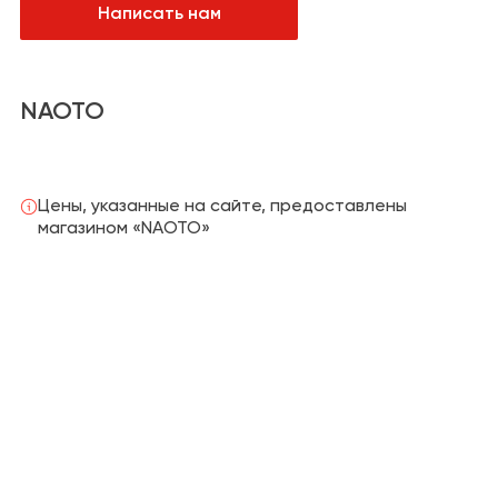
Написать нам
Санузел
Сантехника и
водоснабжение
Кабинет
Плитка,
керамогранит
NAOTO
Гардеробная
Отделка
Детская
Напольные
покрытия
Цены, указанные на сайте, предоставлены
магазином «NAOTO»
Климат и отопление
Текстиль
Лакокрасочная
продукция
Товары для
загородного дома
Пункты выдачи
заказов и услуги