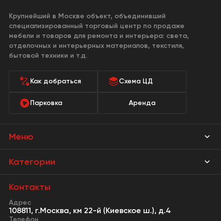
Крупнейший в Москве объект, объединивший
специализированный торговый центр по продаже
мебели и товаров для ремонта и интерьера: света,
отделочных и интерьерных материалов, текстиля,
бытовой техники и т.д.
Как добраться
Схема ЦД
Парковка
Аренда
Меню
Магазины
Категории
Акции
Мебель Park
Контакты
Новости
Адрес
Предметы интерьера
108811, г.Москва, км 22-й (Киевское ш.), д.4
События
Телефон