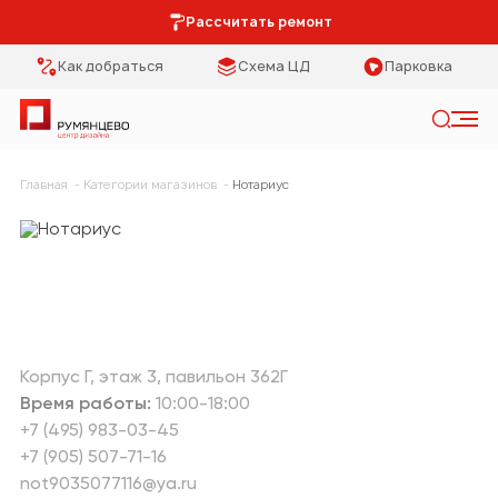
Рассчитать ремонт
Как добраться
Схема ЦД
Парковка
Искать
Главная
Категории магазинов
Нотариус
Категории
Тип помещения
Мебель Park
Кухня
Предметы
Столовая
интерьера
Спальня
Освещение
Корпус Г
этаж 3
павильон 362Г
Время работы:
10:00-18:00
Гостиная
Кухонная мебель
+7 (495) 983-03-45
+7 (905) 507-71-16
Коридор
Двери
not9035077116@ya.ru