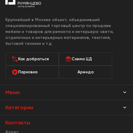
Крупнейший в Москве объект, объединивший
специализированный торговый центр по продаже
мебели и товаров для ремонта и интерьера: света,
отделочных и интерьерных материалов, текстиля,
бытовой техники и т.д.
Как добраться
Схема ЦД
Парковка
Аренда
Меню
Магазины
Категории
Акции
Мебель Park
Контакты
Новости
Адрес
Предметы интерьера