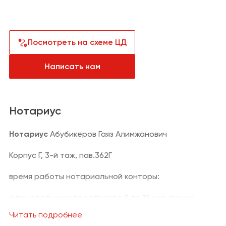
Санузел
Сантехника и
водоснабжение
Кабинет
Плитка,
керамогранит
Посмотреть на схеме ЦД
Гардеробная
Отделка
Написать нам
Детская
Напольные
покрытия
Климат и отопление
Нотариус
Текстиль
Нотариус
Абубикеров Гаяз Алимжанович
Лакокрасочная
Корпус Г, 3-й таж, пав.362Г
продукция
время работы нотариальной конторы:
Товары для
загородного дома
с понедельника по четверг с 9 до 18 час. прием
Пункты выдачи
документов до 17 часов.
заказов и услуги
Читать подробнее