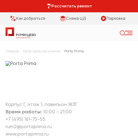
Рассчитать ремонт
Как добраться
Схема ЦД
Парковка
Искать
Главная
Категории магазинов
Porta Prima
Категории
Тип помещения
Мебель Park
Кухня
Предметы
Столовая
интерьера
Спальня
Освещение
Корпус Г
этаж 1
павильон 183Г
Время работы:
10:00 - 21:00
Гостиная
Кухонная мебель
+7 (495) 161-75-55
rum2@portaprima.ru
Коридор
Двери
www.portaprima.ru