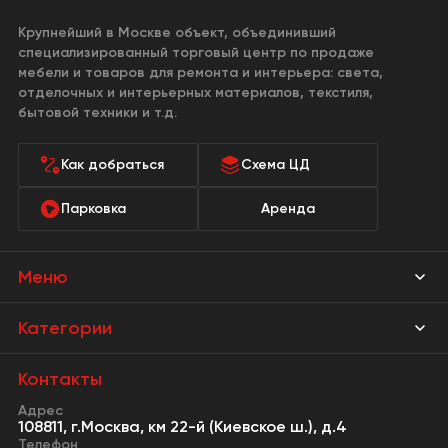
Крупнейший в Москве объект, объединивший
специализированный торговый центр по продаже
мебели и товаров для ремонта и интерьера: света,
отделочных и интерьерных материалов, текстиля,
бытовой техники и т.д.
Как добраться
Схема ЦД
Парковка
Аренда
Меню
Магазины
Категории
Акции
Мебель Park
Контакты
Новости
Адрес
Предметы интерьера
108811, г.Москва, км 22-й (Киевское ш.), д.4
События
Телефон