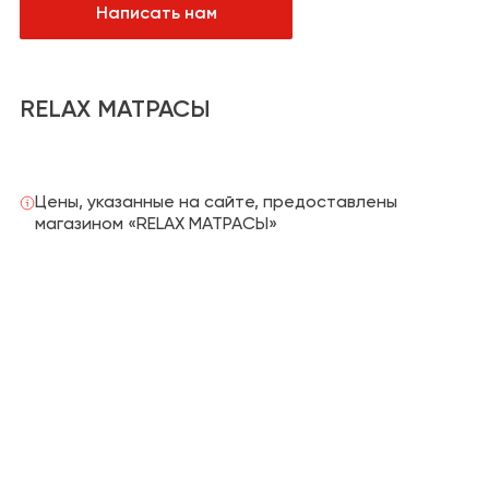
Написать нам
Санузел
Сантехника и
водоснабжение
Кабинет
Плитка,
керамогранит
RELAX МАТРАСЫ
Гардеробная
Отделка
Детская
Напольные
покрытия
Цены, указанные на сайте, предоставлены
магазином «RELAX МАТРАСЫ»
Климат и отопление
Текстиль
Лакокрасочная
продукция
Товары для
загородного дома
Пункты выдачи
заказов и услуги