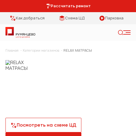
Рассчитать ремонт
Как добраться
Схема ЦД
Парковка
Искать
Главная
Категории магазинов
RELAX МАТРАСЫ
Категории
Тип помещения
Мебель Park
Кухня
Предметы
Столовая
интерьера
Спальня
Освещение
Гостиная
Кухонная мебель
Посмотреть на схеме ЦД
Коридор
Двери