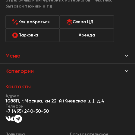
отделочных и интерьерных материалов, текстиля,
бытовой техники и т.д.
Как добраться
Схема ЦД
Парковка
Аренда
Меню
Магазины
Категории
Акции
Мебель Park
Контакты
Новости
Адрес
Предметы интерьера
108811, г.Москва, км 22-й (Киевское ш.), д.4
События
Телефон
Освещение
+7 (495) 240-50-50
Сервисы
Кухонная мебель
Контакты
Двери
Политика
Пользовательское