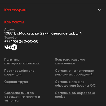
Магазины
Категории
Акции
Мебель Park
Контакты
Новости
Адрес
Предметы интерьера
108811, г.Москва, км 22-й (Киевское ш.), д.4
События
Телефон
Освещение
+7 (495) 240-50-50
Сервисы
Кухонная мебель
Контакты
Двери
Политика
Пользовательское
конфиденциальности
соглашение
Видео
Сантехника и водоснабжение
Противодействие
Согласие на получение
Бизнес-парк
коррупции
рекламных сообщений
Все категории
Охрана труда
Согласие лица по
обращениям (формы ОС)
Согласие лица по
Согласие об обработке
обращениям (почта и
cookie
эл.почта)