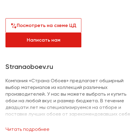
Санузел
Сантехника и
водоснабжение
Кабинет
Плитка,
керамогранит
Посмотреть на схеме ЦД
Гардеробная
Отделка
Написать нам
Детская
Напольные
покрытия
Климат и отопление
Stranaoboev.ru
Текстиль
Компания «Страна Обоев» предлагает обширный
выбор материалов из коллекций различных
Лакокрасочная
производителей. У нас вы можете выбрать и купить
продукция
обои на любой вкус и размер бюджета. В течение
Товары для
двадцати лет мы специализируемся на отборе и
загородного дома
поставке лучших обоев от зарекомендовавших себя
производителей.
Пункты выдачи
заказов и услуги
Читать подробнее
В вашем распоряжении каталог, который включает