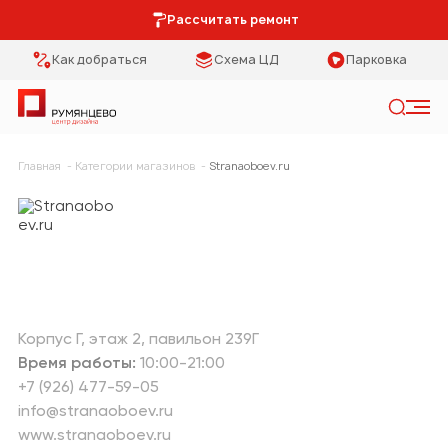
Рассчитать ремонт
Как добраться
Схема ЦД
Парковка
Искать
Главная
Категории магазинов
Stranaoboev.ru
Категории
Тип помещения
Мебель Park
Кухня
Предметы
Столовая
интерьера
Спальня
Освещение
Корпус Г
этаж 2
павильон 239Г
Время работы:
10:00-21:00
Гостиная
Кухонная мебель
+7 (926) 477-59-05
info@stranaoboev.ru
Коридор
Двери
www.stranaoboev.ru