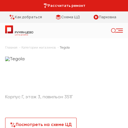
Рассчитать ремонт
Как добраться
Схема ЦД
Парковка
Искать
Главная
Категории магазинов
Tegola
Категории
Тип помещения
Мебель Park
Кухня
Предметы
Столовая
интерьера
Спальня
Освещение
Корпус Г
этаж 3
павильон 351Г
Гостиная
Кухонная мебель
Коридор
Двери
Посмотреть на схеме ЦД