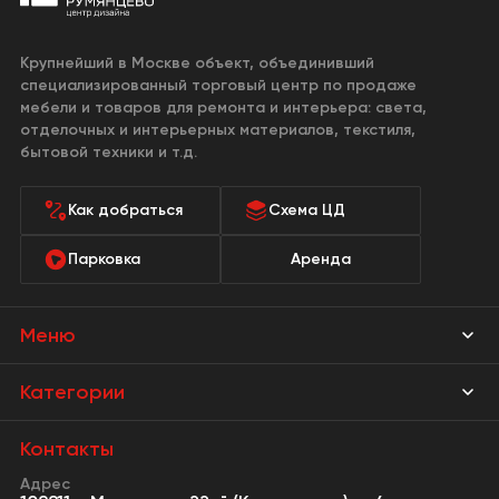
Крупнейший в Москве объект, объединивший
специализированный торговый центр по продаже
мебели и товаров для ремонта и интерьера: света,
отделочных и интерьерных материалов, текстиля,
бытовой техники и т.д.
Как добраться
Схема ЦД
Парковка
Аренда
Меню
Магазины
Категории
Акции
Мебель Park
Контакты
Новости
Адрес
Предметы интерьера