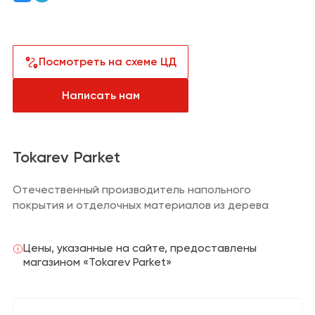
Санузел
Сантехника и
водоснабжение
Кабинет
Плитка,
керамогранит
Посмотреть на схеме ЦД
Гардеробная
Отделка
Написать нам
Детская
Напольные
покрытия
Климат и отопление
Tokarev Parket
Текстиль
Отечественный производитель напольного
покрытия и отделочных материалов из дерева
Лакокрасочная
продукция
Товары для
Цены, указанные на сайте, предоставлены
загородного дома
магазином «Tokarev Parket»
Пункты выдачи
заказов и услуги