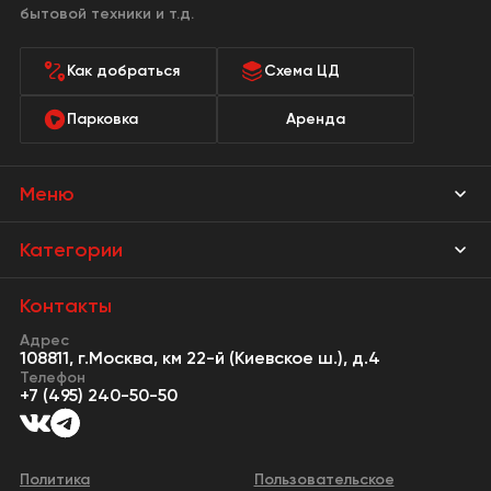
бытовой техники и т.д.
Как добраться
Схема ЦД
Парковка
Аренда
Меню
Магазины
Категории
Акции
Мебель Park
Контакты
Новости
Адрес
Предметы интерьера
108811, г.Москва, км 22-й (Киевское ш.), д.4
События
Телефон
Освещение
+7 (495) 240-50-50
Сервисы
Кухонная мебель
Контакты
Двери
Политика
Пользовательское