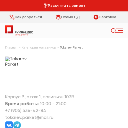
Рассчитать ремонт
Как добраться
Схема ЦД
Парковка
Искать
Главная
Категории магазинов
Tokarev Parket
Категории
Тип помещения
Мебель Park
Кухня
Предметы
Столовая
интерьера
Спальня
Освещение
Корпус В
этаж 1
павильон 103В
Время работы:
10:00 - 21:00
Гостиная
Кухонная мебель
+7 (905) 536-42-84
tokarev.parket@mail.ru
Коридор
Двери