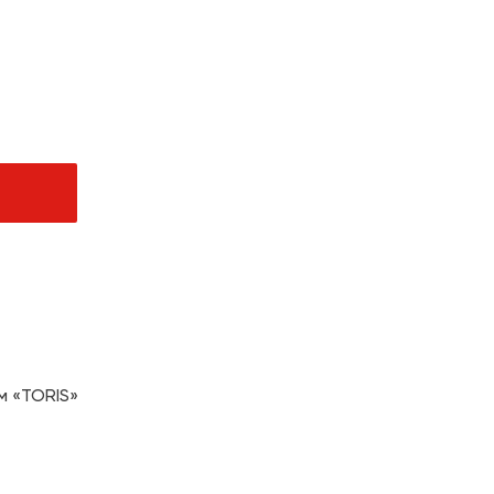
чная продукция
ачи заказов и услуги
ля дома/цифровая
м
м «TORIS»