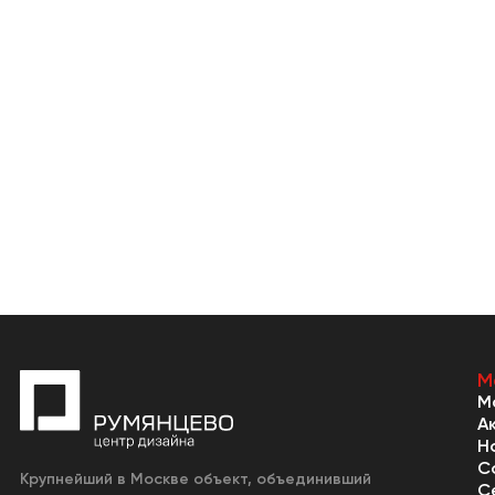
М
М
А
Н
С
Крупнейший в Москве объект, объединивший
С