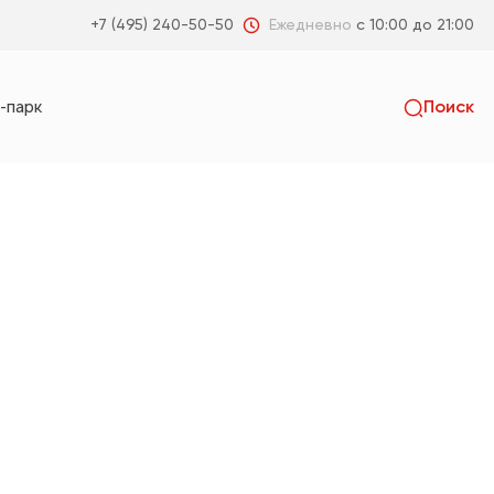
Ежедневно
с 10:00 до 21:00
+7 (495) 240-50-50
-парк
Поиск
Искать
пальня
Гостиная
Коридор
Санузел
я
Детская