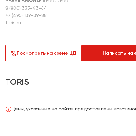
Время работы:
10:00-21:00
Текстиль
Лакокрасо
8 (800) 333-43-64
+7 (495) 139-39-88
Товары для загородного дома
Пункты выд
toris.ru
Техника д
Аптеки
техника
Продукты
Другое
Посмотреть на схеме ЦД
Написать на
TORIS
Цены, указанные на сайте, предоставлены магазино