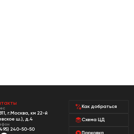
нтакты
Как добраться
ес
811, г.Москва, км 22-й
евское ш.), д.4
Схема ЦД
ефон
(495) 240-50-50
Парковка