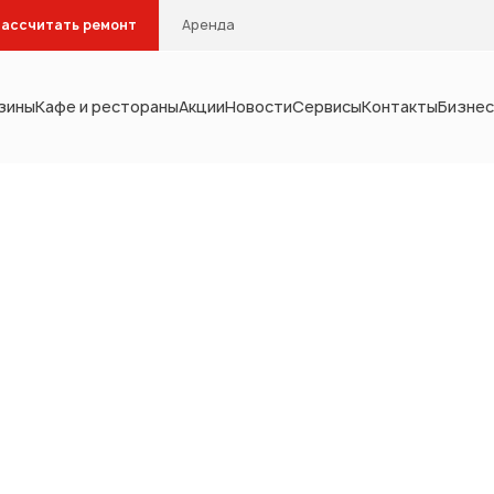
ассчитать ремонт
Аренда
зины
Кафе и рестораны
Акции
Новости
Сервисы
Контакты
Бизнес
Тип помещения
интерьера
Кухня
Столовая
С
Кабинет
Гардеробна
мебель
а и водоснабжение
отопление