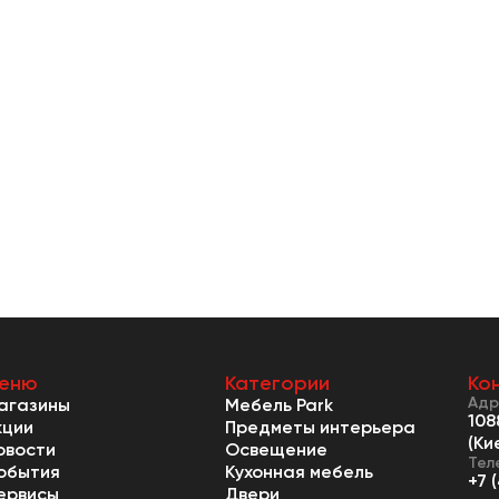
еню
Категории
Ко
Адр
агазины
Мебель Park
108
кции
Предметы интерьера
(Ки
овости
Освещение
Тел
обытия
Кухонная мебель
+7 
ервисы
Двери