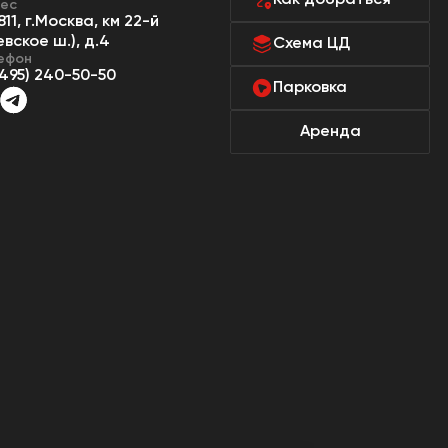
Как добраться
ес
811, г.Москва, км 22-й
евское ш.), д.4
Схема ЦД
ефон
(495) 240-50-50
Парковка
Аренда