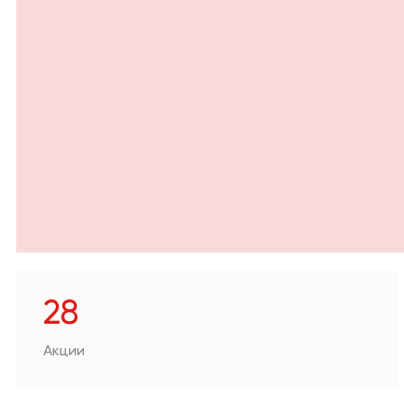
Текстиль
Лакокрасо
Товары для загородного дома
Пункты выд
Техника д
Аптеки
техника
Продукты
Другое
28
Акции