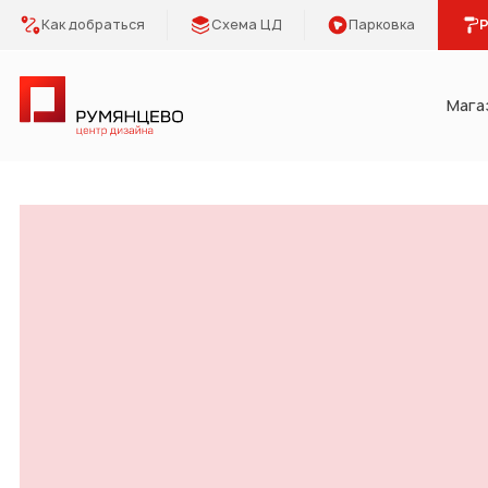
Как добраться
Схема ЦД
Парковка
Р
Мага
Категории
Румянцево - центр дизайна
Мебель Park
Предметы 
Освещение
Кухонная 
Двери
Сантехник
Плитка, керамогранит
Отделка
Напольные покрытия
Климат и 