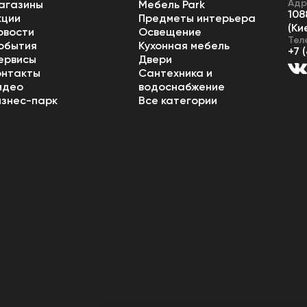
Адр
агазины
Мебель Park
108
кции
Предметы интерьера
(Ки
овости
Освещение
Тел
обытия
Кухонная мебель
+7 
ервисы
Двери
онтакты
Сантехника и
идео
водоснабжение
изнес-парк
Все категории