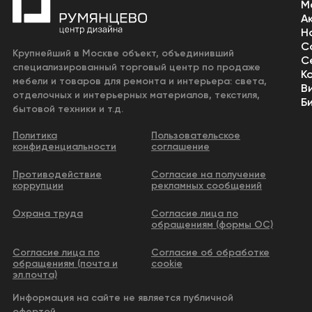
М
А
Н
С
Крупнейший в Москве объект, объединивший
С
специализированный торговый центр по продаже
К
мебели и товаров для ремонта и интерьера: света,
В
отделочных и интерьерных материалов, текстиля,
Б
бытовой техники и т.д.
Политика
Пользовательское
конфиденциальности
соглашение
Противодействие
Согласие на получение
коррупции
рекламных сообщений
Охрана труда
Согласие лица по
обращениям (формы ОС)
Согласие лица по
Согласие об обработке
обращениям (почта и
cookie
эл.почта)
Информация на сайте не является публичной