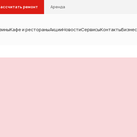
ассчитать ремонт
Аренда
зины
Кафе и рестораны
Акции
Новости
Сервисы
Контакты
Бизнес
Тип помещения
интерьера
Кухня
Столовая
С
Кабинет
Гардеробна
мебель
а и водоснабжение
отопление