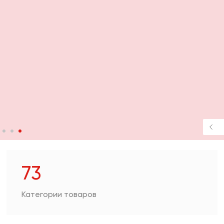
чная продукция
ачи заказов и услуги
ля дома/цифровая
73
Категории товаров