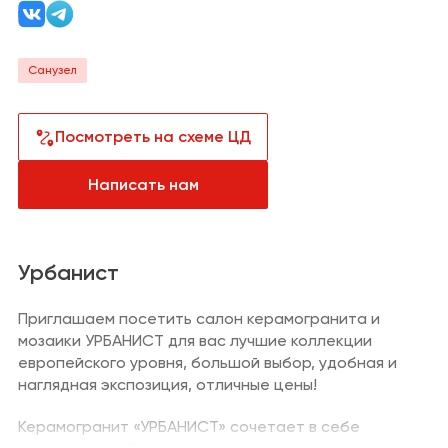
Санузел
Сантехника и
водоснабжение
Кабинет
Плитка,
Санузел
керамогранит
Гардеробная
Отделка
Посмотреть на схеме ЦД
Детская
Напольные
покрытия
Написать нам
Климат и отопление
Текстиль
Урбанист
Лакокрасочная
Приглашаем посетить салон керамогранита и
продукция
мозаики УРБАНИСТ для вас лучшие коллекции
Товары для
европейского уровня, большой выбор, удобная и
загородного дома
наглядная экспозиция, отличные цены!
Пункты выдачи
заказов и услуги
Керамогранит «УРБАНИСТ» сочетает в себе