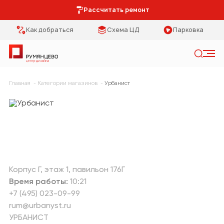
Рассчитать ремонт
Как добраться
Схема ЦД
Парковка
Искать
Главная
Категории магазинов
Урбанист
Категории
Тип помещения
Мебель Park
Кухня
Предметы
Столовая
интерьера
Спальня
Освещение
Корпус Г
этаж 1
павильон 176Г
Время работы:
10:21
Гостиная
Кухонная мебель
+7 (495) 023-09-99
rum@urbanyst.ru
Коридор
Двери
УРБАНИСТ