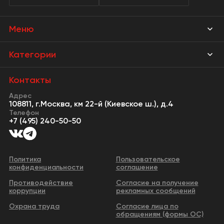
Меню
Магазины
Категории
Акции
Мебель Park
Контакты
Новости
Адрес
Предметы интерьера
108811, г.Москва, км 22-й (Киевское ш.), д.4
События
Телефон
Освещение
+7 (495) 240-50-50
Сервисы
Кухонная мебель
Контакты
Двери
Политика
Пользовательское
конфиденциальности
соглашение
Видео
Сантехника и водоснабжение
Противодействие
Согласие на получение
Бизнес-парк
коррупции
рекламных сообщений
Все категории
Охрана труда
Согласие лица по
обращениям (формы ОС)