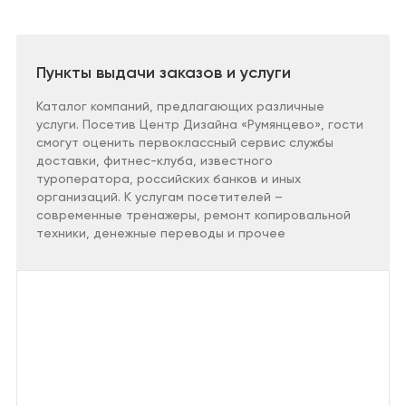
Санузел
Сантехника и
Применить
водоснабжение
Кабинет
Плитка,
Пункты выдачи заказов и услуги
керамогранит
Гардеробная
Каталог компаний, предлагающих различные
Отделка
услуги. Посетив Центр Дизайна «Румянцево», гости
Детская
смогут оценить первоклассный сервис службы
Напольные
покрытия
доставки, фитнес-клуба, известного
туроператора, российских банков и иных
Климат и отопление
организаций. К услугам посетителей –
современные тренажеры, ремонт копировальной
техники, денежные переводы и прочее
Текстиль
Лакокрасочная
продукция
Товары для
загородного дома
Пункты выдачи
заказов и услуги