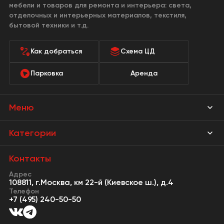
мебели и товаров для ремонта и интерьера: света,
отделочных и интерьерных материалов, текстиля,
бытовой техники и т.д.
Как добраться
Схема ЦД
Парковка
Аренда
Меню
Магазины
Категории
Акции
Мебель Park
Контакты
Новости
Адрес
Предметы интерьера
108811, г.Москва, км 22-й (Киевское ш.), д.4
События
Телефон
Освещение
+7 (495) 240-50-50
Сервисы
Кухонная мебель