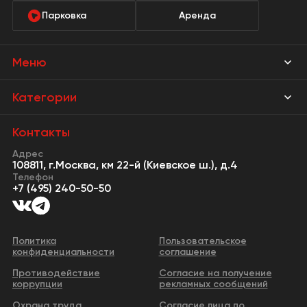
Парковка
Аренда
Меню
Магазины
Категории
Акции
Мебель Park
Контакты
Новости
Адрес
Предметы интерьера
108811, г.Москва, км 22-й (Киевское ш.), д.4
События
Телефон
Освещение
+7 (495) 240-50-50
Сервисы
Кухонная мебель
Контакты
Двери
Политика
Пользовательское
конфиденциальности
соглашение
Видео
Сантехника и водоснабжение
Противодействие
Согласие на получение
Бизнес-парк
коррупции
рекламных сообщений
Все категории
Охрана труда
Согласие лица по