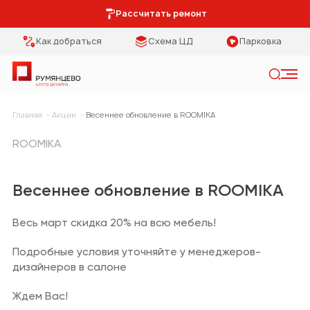
Рассчитать ремонт
Как добраться
Схема ЦД
Парковка
Искать
Главная
Акции
Весеннее обновление в ROOMIKA
Категории
Тип помещения
ROOMIKA
Мебель Park
Кухня
Весеннее обновление в ROOMIKA
Предметы
Столовая
интерьера
Весь март скидка 20% на всю мебель!
Спальня
Освещение
Подробные условия уточняйте у менеджеров-
Гостиная
Кухонная мебель
дизайнеров в салоне
Коридор
Двери
Ждем Вас!