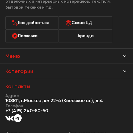
отделочных и интерьерных материалов, текстиля,
бытовой техники и т.д.
Как добраться
Схема ЦД
Парковка
Аренда
Меню
Магазины
Категории
Акции
Мебель Park
Контакты
Новости
Адрес
Предметы интерьера
108811, г.Москва, км 22-й (Киевское ш.), д.4
События
Телефон
Освещение
+7 (495) 240-50-50
Сервисы
Кухонная мебель
Контакты
Двери