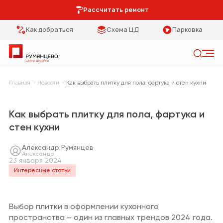
Рассчитать ремонт
Как добраться
Схема ЦД
Парковка
Искать
Главная
Новости
Как выбрать плитку для пола, фартука и стен кухни
Категории
Тип помещения
Как выбрать плитку для пола, фартука и
Мебель Park
Кухня
стен кухни
Предметы
Столовая
интерьера
Александр Румянцев
Александр
23 января 2024
Спальня
Освещение
Интересные статьи
Гостиная
Кухонная мебель
Выбор плитки в оформлении кухонного
Коридор
Двери
пространства – один из главных трендов 2024 года.