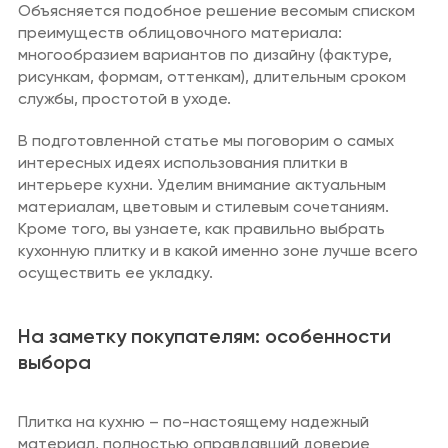
Объясняется подобное решение весомым списком
Санузел
Сантехника и
преимуществ облицовочного материала:
водоснабжение
многообразием вариантов по дизайну (фактуре,
Кабинет
Плитка,
рисункам, формам, оттенкам), длительным сроком
керамогранит
службы, простотой в уходе.
Гардеробная
Отделка
В подготовленной статье мы поговорим о самых
Детская
Напольные
интересных идеях использования плитки в
покрытия
интерьере кухни. Уделим внимание актуальным
материалам, цветовым и стилевым сочетаниям.
Климат и отопление
Кроме того, вы узнаете, как правильно выбрать
кухонную плитку и в какой именно зоне лучше всего
Текстиль
осуществить ее укладку.
Лакокрасочная
продукция
На заметку покупателям: особенности
Товары для
выбора
загородного дома
Пункты выдачи
заказов и услуги
Плитка на кухню – по-настоящему надежный
материал, полностью оправдавший доверие