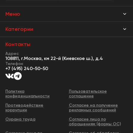
Меню
Магазины
Категории
Акции
Мебель Park
Контакты
Новости
Адрес
Предметы интерьера
108811, г.Москва, км 22-й (Киевское ш.), д.4
События
Телефон
Освещение
+7 (495) 240-50-50
Сервисы
Кухонная мебель
Контакты
Двери
Политика
Пользовательское
конфиденциальности
соглашение
Видео
Сантехника и водоснабжение
Противодействие
Согласие на получение
Бизнес-парк
коррупции
рекламных сообщений
Все категории
Охрана труда
Согласие лица по
обращениям (формы ОС)