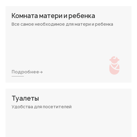
Аптеки
Комната матери и ребенка
Техника для дома/
цифровая техника
Все самое необходимое для матери и ребенка
Продукты
Другое
Подробнее
Туалеты
Удобства для посетителей