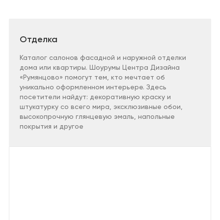
Санузел
Сантехника и
Применить
водоснабжение
Кабинет
Плитка,
Отделка
керамогранит
Гардеробная
Каталог салонов фасадной и наружной отделки
Отделка
дома или квартиры. Шоурумы Центра Дизайна
Детская
«Румянцово» помогут тем, кто мечтает об
Напольные
покрытия
уникально оформленном интерьере. Здесь
посетители найдут: декоративную краску и
Климат и отопление
штукатурку со всего мира, эксклюзивные обои,
высокопрочную глянцевую эмаль, напольные
покрытия и другое
Текстиль
Лакокрасочная
продукция
Товары для
загородного дома
Пункты выдачи
заказов и услуги