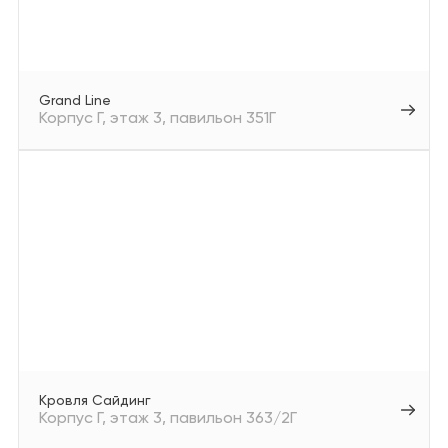
Аптеки
Техника для дома/
цифровая техника
Grand Line
Продукты
Корпус Г
этаж 3
павильон 351Г
Другое
Кровля Сайдинг
Корпус Г
этаж 3
павильон 363/2Г