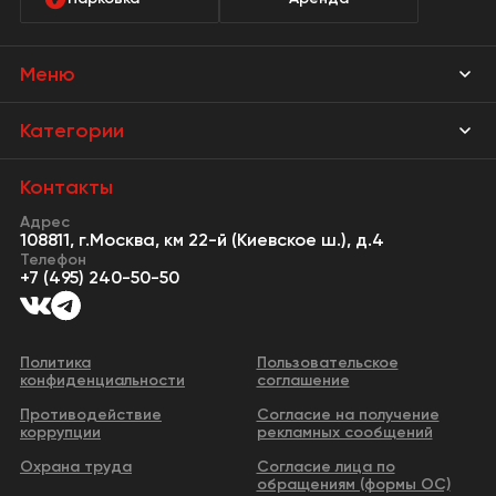
Меню
Магазины
Категории
Акции
Мебель Park
Контакты
Новости
Адрес
Предметы интерьера
108811, г.Москва, км 22-й (Киевское ш.), д.4
События
Телефон
Освещение
+7 (495) 240-50-50
Сервисы
Кухонная мебель
Контакты
Двери
Политика
Пользовательское
конфиденциальности
соглашение
Видео
Сантехника и водоснабжение
Противодействие
Согласие на получение
Бизнес-парк
коррупции
рекламных сообщений
Все категории
Охрана труда
Согласие лица по
обращениям (формы ОС)