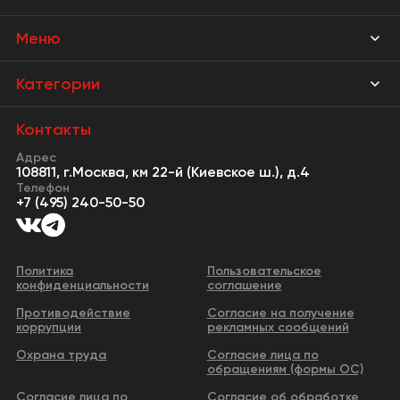
Меню
Магазины
Категории
Акции
Мебель Park
Контакты
Новости
Адрес
Предметы интерьера
108811, г.Москва, км 22-й (Киевское ш.), д.4
События
Телефон
Освещение
+7 (495) 240-50-50
Сервисы
Кухонная мебель
Контакты
Двери
Политика
Пользовательское
конфиденциальности
соглашение
Видео
Сантехника и водоснабжение
Противодействие
Согласие на получение
Бизнес-парк
коррупции
рекламных сообщений
Все категории
Охрана труда
Согласие лица по
обращениям (формы ОС)
Согласие лица по
Согласие об обработке