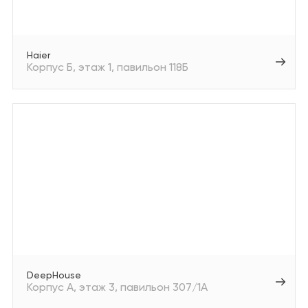
Аптеки
Техника для дома/
цифровая техника
Haier
Корпус Б
этаж 1
павильон 118Б
Продукты
Другое
DeepHouse
Корпус А
этаж 3
павильон 307/1А